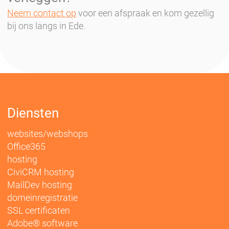
Neem contact op
voor een afspraak en kom gezellig
bij ons langs in Ede.
Diensten
websites/webshops
Office365
hosting
CiviCRM hosting
MailDev hosting
domeinregistratie
SSL certificaten
Adobe® software